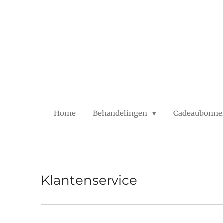
Ga
direct
naar
de
hoofdinhoud
Home
Behandelingen
Cadeaubonne
Klantenservice