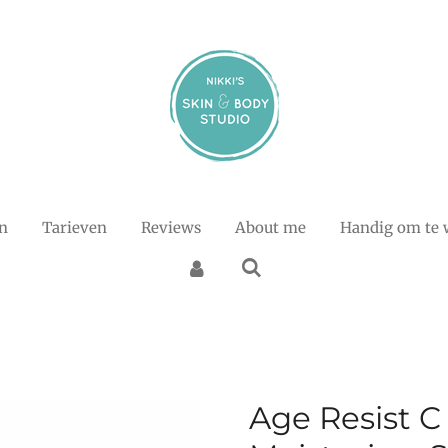
n
Tarieven
Reviews
About me
Handig om te 
Age Resist C