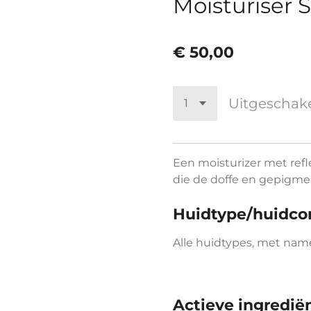
Moisturiser 
€ 50,00
Uitgeschak
Een moisturizer met re
die de doffe en gepigmen
Huidtype/huidco
Alle huidtypes, met nam
Actieve ingredië