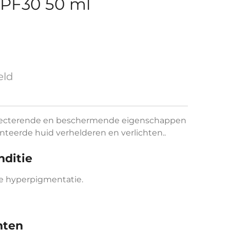
SPF30 50 ml
eld
flecterende en beschermende eigenschappen
teerde huid verhelderen en verlichten..
nditie
e hyperpigmentatie.
nten