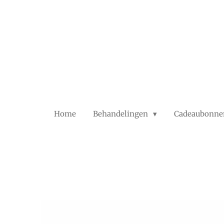
Ga
direct
naar
de
hoofdinhoud
Home
Behandelingen
Cadeaubonne