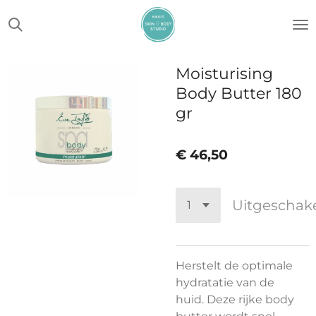
Ga
direct
naar
de
Moisturising
hoofdinhoud
Body Butter 180
gr
€ 46,50
Uitgeschak
Herstelt de optimale
hydratatie van de
huid. Deze rijke body