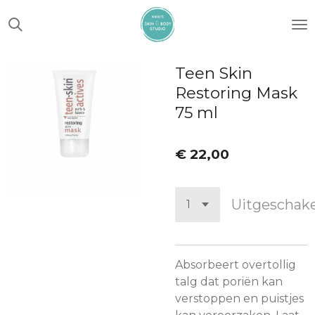
Ga
direct
naar
de
Teen Skin
hoofdinhoud
Restoring Mask
75 ml
€ 22,00
Uitgeschak
Absorbeert overtollig
talg dat poriën kan
verstoppen en puistjes