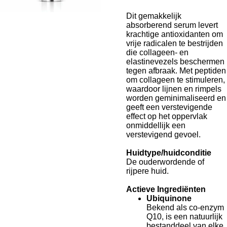
Dit gemakkelijk
absorberend serum levert
krachtige antioxidanten om
vrije radicalen te bestrijden
die collageen- en
elastinevezels beschermen
tegen afbraak. Met peptiden
om collageen te stimuleren,
waardoor lijnen en rimpels
worden geminimaliseerd en
geeft een verstevigende
effect op het oppervlak
onmiddellijk een
verstevigend gevoel.
Huidtype/huidconditie
De ouderwordende of
rijpere huid.
Actieve Ingrediënten
Ubiquinone
Bekend als co-enzym
Q10, is een natuurlijk
bestanddeel van elke