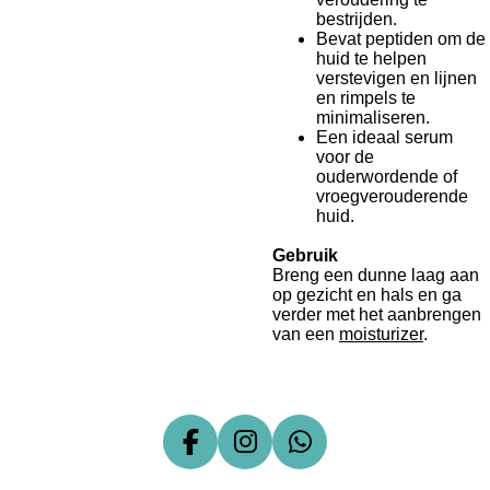
bestrijden.
Bevat peptiden om de
huid te helpen
verstevigen en lijnen
en rimpels te
minimaliseren.
Een ideaal serum
voor de
ouderwordende of
vroegverouderende
huid.
Gebruik
Breng een dunne laag aan
op gezicht en hals en ga
verder met het aanbrengen
van een
moisturizer
.
F
I
W
a
n
h