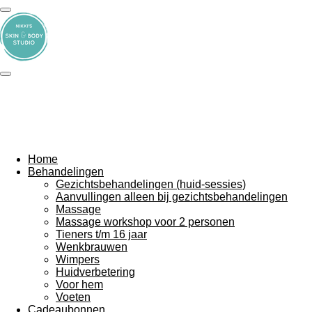
Ga
direct
naar
de
hoofdinhoud
Home
Behandelingen
Gezichtsbehandelingen (huid-sessies)
Aanvullingen alleen bij gezichtsbehandelingen
Massage
Massage workshop voor 2 personen
Tieners t/m 16 jaar
Wenkbrauwen
Wimpers
Huidverbetering
Voor hem
Voeten
Cadeaubonnen