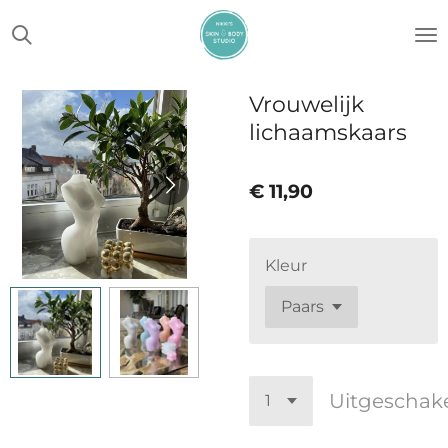
Ga
direct
naar
de
Vrouwelijk
hoofdinhoud
lichaamskaars
€ 11,90
Kleur
Uitgeschak