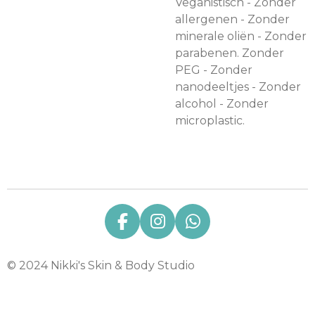
Veganistisch - Zonder
allergenen - Zonder
minerale oliën - Zonder
parabenen. Zonder
PEG - Zonder
nanodeeltjes - Zonder
alcohol - Zonder
microplastic.
F
I
W
a
n
h
c
s
a
© 2024 Nikki's Skin & Body Studio
e
t
t
b
a
s
o
g
A