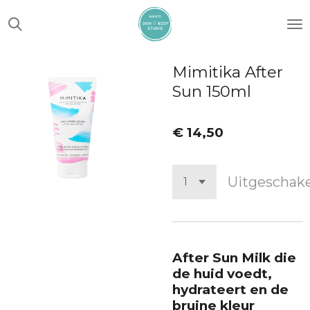
Ga
direct
naar
de
Mimitika After
hoofdinhoud
Sun 150ml
€ 14,50
Uitgeschak
After Sun Milk die
de huid voedt,
hydrateert en de
bruine kleur