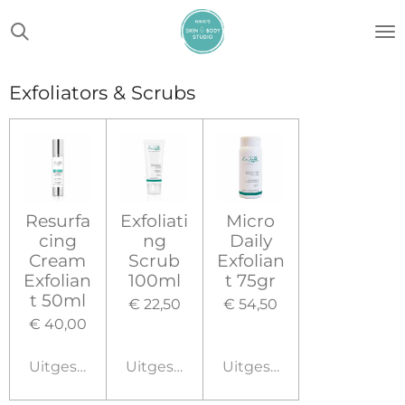
Ga
direct
naar
de
Exfoliators & Scrubs
hoofdinhoud
Resurfa
Exfoliati
Micro
cing
ng
Daily
Cream
Scrub
Exfolian
Exfolian
100ml
t 75gr
t 50ml
€ 22,50
€ 54,50
€ 40,00
Uitgeschakeld
Uitgeschakeld
Uitgeschakeld