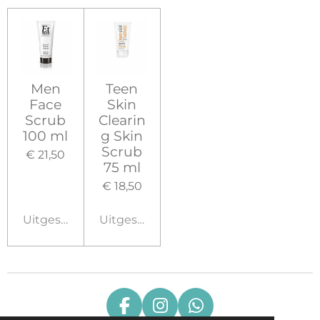
Men
Teen
Face
Skin
Scrub
Clearin
100 ml
g Skin
Scrub
€ 21,50
75 ml
€ 18,50
Uitgeschakeld
Uitgeschakeld
F
I
W