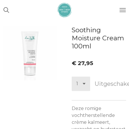
Ga
direct
naar
de
Soothing
hoofdinhoud
Moisture Cream
100ml
€ 27,95
Uitgeschak
Deze romige
vochtherstellende
crème kalmeert,