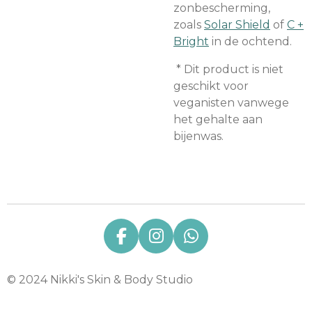
zonbescherming,
zoals
Solar Shield
of
C +
Bright
in de ochtend.
* Dit product is niet
geschikt voor
veganisten vanwege
het gehalte aan
bijenwas.
F
I
W
a
n
h
c
s
a
© 2024 Nikki's Skin & Body Studio
e
t
t
b
a
s